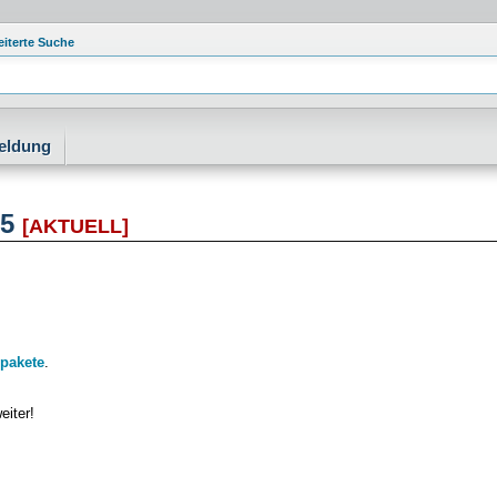
eiterte Suche
eldung
05
[AKTUELL]
pakete
.
eiter!