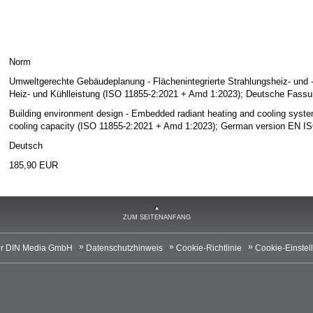
Norm
Umweltgerechte Gebäudeplanung - Flächenintegrierte Strahlungsheiz- und 
Heiz- und Kühlleistung (ISO 11855-2:2021 + Amd 1:2023); Deutsche Fass
Building environment design - Embedded radiant heating and cooling system
cooling capacity (ISO 11855-2:2021 + Amd 1:2023); German version EN I
Deutsch
185,90 EUR
ZUM SEITENANFANG
r DIN Media GmbH
Datenschutzhinweis
Cookie-Richtlinie
Cookie-Einstel