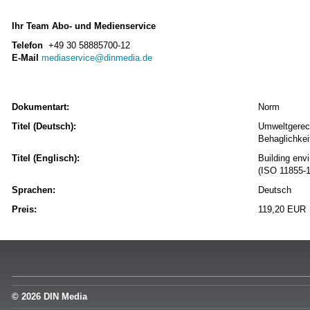
Ihr Team Abo- und Medienservice
Telefon
+49 30 58885700-12
E-Mail
mediaservice@dinmedia.de
Dokumentart:
Norm
Titel (Deutsch):
Umweltgerech
Behaglichkei
Titel (Englisch):
Building env
(ISO 11855-
Sprachen:
Deutsch
Preis:
119,20 EUR
© 2026 DIN Media