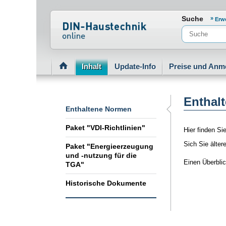
Normenportal Barrierefreiheit
Suche
Erw
Inhalt
Update-Info
Preise und Anm
Enthal
Enthaltene Normen
Paket "VDI-Richtlinien"
Hier finden Si
Sich Sie älte
Paket "Energieerzeugung
und -nutzung für die
Einen Überblic
TGA"
Historische Dokumente